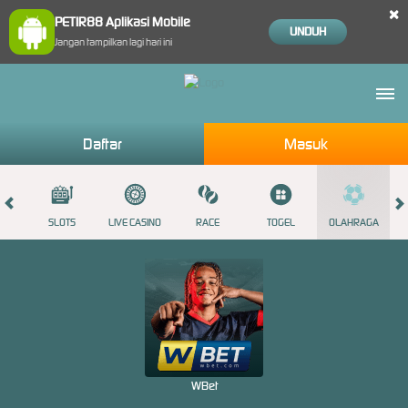
×
PETIR88 Aplikasi Mobile
UNDUH
Jangan tampilkan lagi hari ini
Daftar
Masuk
MES
SLOTS
LIVE CASINO
RACE
TOGEL
OLAHRAGA
C
WBet